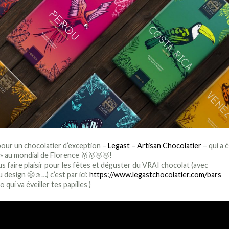
pour un chocolatier d’exception –
Legast – Artisan Chocolatier
– qui a 
» au mondial de Florence 🥇🥇🥉🥉!
s faire plaisir pour les fêtes et déguster du VRAI chocolat (avec
design 😬☺️…) c’est par ici:
https://www.legastchocolatier.com/bars
qui va éveiller tes papilles )