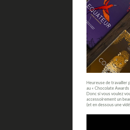
Heureuse de travailler 
au « Chocolate Awards 
Donc si vous voulez vou
accessoirement un beau 
(et en dessous une vidéo 