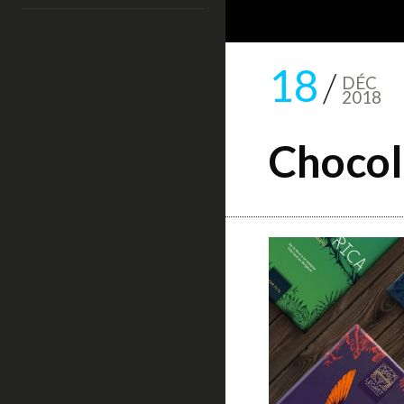
18
DÉC
2018
Chocol