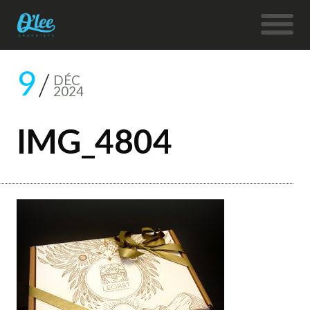
9
DÉC
2024
IMG_4804