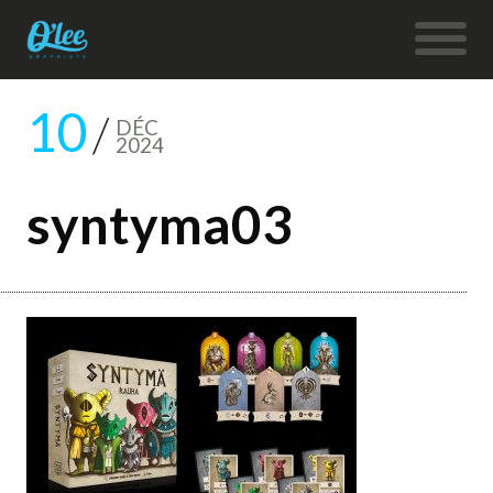
10
DÉC
2024
syntyma03