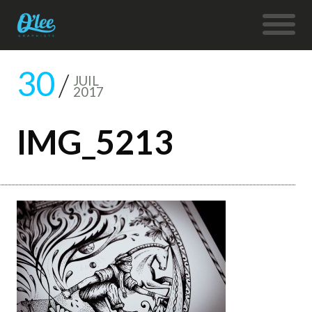
30
JUIL
2017
IMG_5213