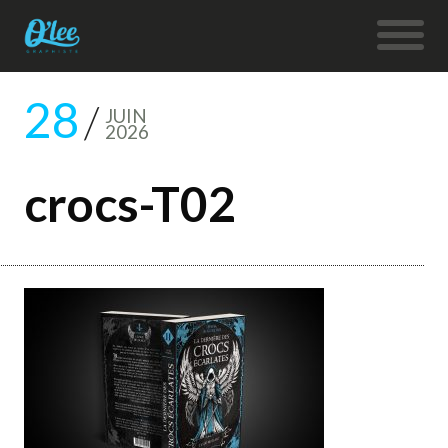
28
JUIN
2026
crocs-T02