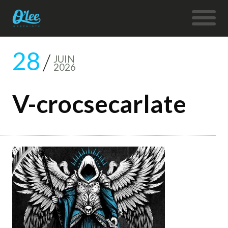
28
JUIN
2026
V-crocsecarlate