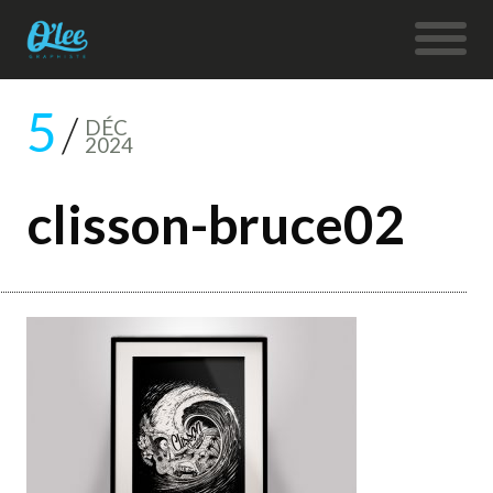
5
DÉC
2024
clisson-bruce02