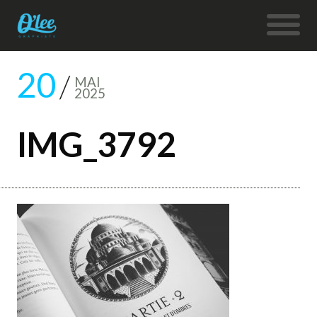
20
MAI
2025
IMG_3792