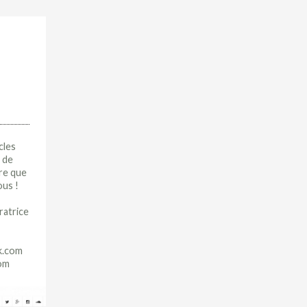
cles
s de
re que
ous !
ratrice
k.com
com