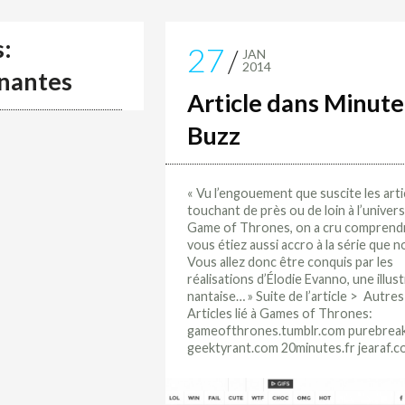
s:
27
JAN
2014
 nantes
Article dans Minute
Buzz
« Vu l’engouement que suscite les arti
touchant de près ou de loin à l’univer
Game of Thrones, on a cru comprend
vous étiez aussi accro à la série que n
Vous allez donc être conquis par les
réalisations d’Élodie Evanno, une illust
nantaise… » Suite de l’article > Autres
Articles lié à Games of Thrones:
gameofthrones.tumblr.com purebrea
geektyrant.com 20minutes.fr jearaf.